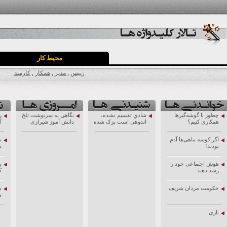
محیط کار
رییس
,
مدیر
,
همکار
,
کارمند
چطور با گوشه‌گیرها
شادیِ تقسیم نشده،
نگاهی به سرنوشت تلخ
ر
همکاری کنیم؟
اندوهی است بزک شده
دانش آموز شیرازی
آ
اگر کوسه ماهی‌ها آدم
ب
بودند!
ش
هوش اجتماعی خود را
ب
رشد دهید
ک
حکومت مردان شریف
م
م
بازی