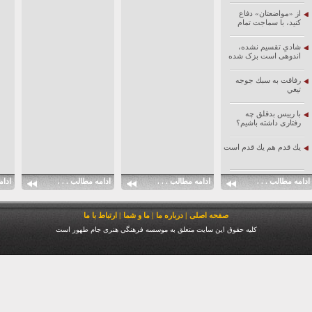
از «مواضعتان» دفاع
کنید، با سماجت تمام
شادیِ تقسیم نشده،
اندوهی است بزک شده
رفاقت به سبك جوجه
تيغي
با رییس بدقلق چه
رفتاری داشته باشیم؟
يك قدم هم يك قدم است
ادامه مطالب . . .
ادامه مطالب . . .
ادامه مطالب . . .
ادام
صفحه اصلی
|
درباره ما
|
ما و شما
|
ارتباط با ما
كليه حقوق اين سايت متعلق به موسسه فرهنگي هنری جام طهور است